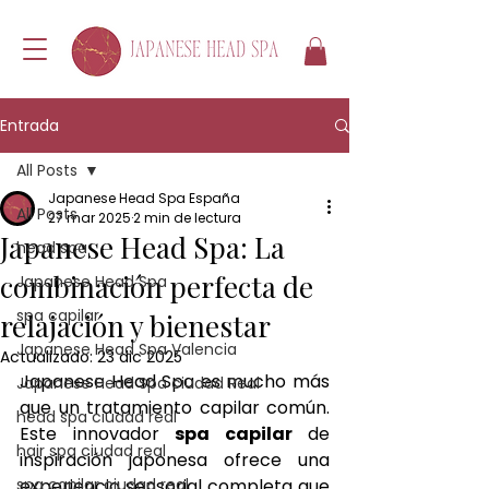
Entrada
All Posts
Japanese Head Spa España
All Posts
27 mar 2025
2 min de lectura
Japanese Head Spa: La
head spa
combinación perfecta de
Japanese Head Spa
spa capilar
relajación y bienestar
Japanese Head Spa Valencia
Actualizado:
23 dic 2025
Japanese Head Spa es mucho más 
Japanese Head Spa ciudad Real
que un tratamiento capilar común. 
head spa ciudad real
Este innovador 
spa capilar
 de 
hair spa ciudad real
inspiración japonesa ofrece una 
spa capilar ciudad real
experiencia sensorial completa que 