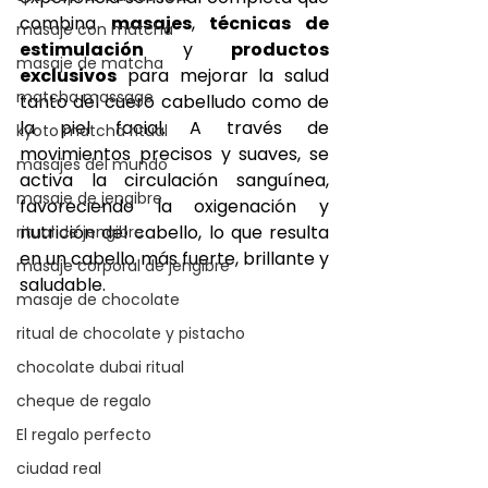
combina 
masajes
, 
técnicas de 
masaje con matcha
estimulación
 y 
productos 
masaje de matcha
exclusivos
 para mejorar la salud 
matcha massage
tanto del cuero cabelludo como de 
la piel facial. A través de 
kyoto matcha ritual
movimientos precisos y suaves, se 
masajes del mundo
activa la circulación sanguínea, 
masaje de jengibre
favoreciendo la oxigenación y 
nutrición del cabello, lo que resulta 
ritual de jengibre
en un cabello más fuerte, brillante y 
masaje corporal de jengibre
saludable.
masaje de chocolate
ritual de chocolate y pistacho
chocolate dubai ritual
cheque de regalo
El regalo perfecto
ciudad real