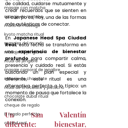
de calidad, cuidarse mutuamente y 
masaje con matcha
crear recuerdos que se sienten en 
masaje de matcha
el cuerpo es, hoy, una de las formas 
más auténticas de conectar.
matcha massage
kyoto matcha ritual
En 
Japanese Head Spa Ciudad 
masajes del mundo
Real
, esta fecha se transforma en 
una 
experiencia de bienestar 
masaje de jengibre
profundo
 para compartir calma, 
ritual de jengibre
presencia y cuidado real. Si estás 
masaje corporal de jengibre
buscando un plan especial y 
masaje de chocolate
diferente, este ritual es una 
alternativa perfecta a lo típico: un 
ritual de chocolate y pistacho
momento de pausa que fortalece la 
chocolate dubai ritual
conexión.
cheque de regalo
Un San Valentín 
El regalo perfecto
diferente: bienestar, 
ciudad real