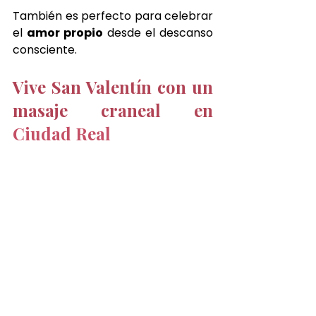
También es perfecto para celebrar 
el 
amor propio
 desde el descanso 
consciente.
Vive San Valentín con un 
masaje craneal en 
Ciudad Real
Cada sesión está pensada para 
crear un ambiente de calma y 
conexión: luces suaves, aromas 
naturales, agua tibia y un 
masaje 
craneal en Ciudad Real 
profundo 
acompañan este ritual, invitando a 
compartir un momento de cuidado 
auténtico.