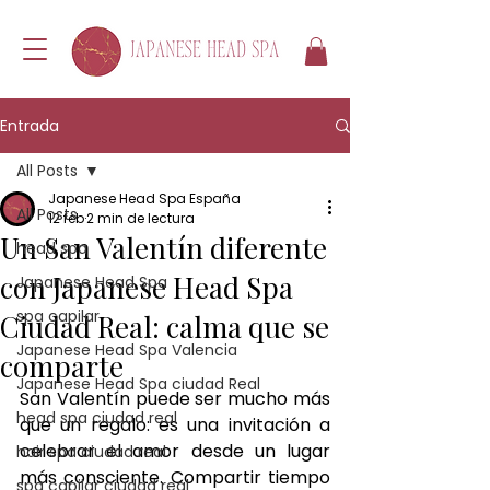
Entrada
All Posts
Japanese Head Spa España
All Posts
12 feb
2 min de lectura
Un San Valentín diferente
head spa
con Japanese Head Spa
Japanese Head Spa
spa capilar
Ciudad Real: calma que se
Japanese Head Spa Valencia
comparte
Japanese Head Spa ciudad Real
San Valentín puede ser mucho más 
head spa ciudad real
que un regalo: es una invitación a 
celebrar el amor desde un lugar 
hair spa ciudad real
más consciente. Compartir tiempo 
spa capilar ciudad real