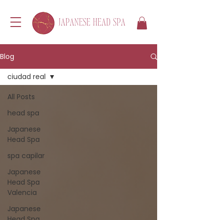
Blog
ciudad real
All Posts
head spa
Japanese
Head Spa
spa capilar
Japanese
Head Spa
Valencia
Japanese
Head Spa