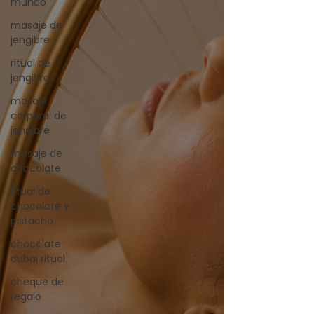
mundo
masaje de
jengibre
ritual de
jengibre
masaje
corporal de
jengibre
masaje de
chocolate
ritual de
chocolate y
pistacho
chocolate
dubai ritual
cheque de
regalo