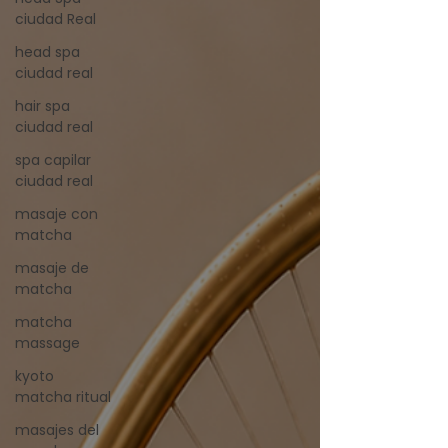
ciudad Real
head spa
ciudad real
hair spa
ciudad real
spa capilar
ciudad real
masaje con
matcha
masaje de
matcha
matcha
massage
kyoto
matcha ritual
masajes del