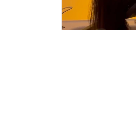
ritual de chocolate y pistacho
ciudad real
HORARIO
Lunes, Martes: 10:00 - 14:00
Miércoles, Jueves y Viernes: 18:00 - 21
Sábado: 10:00 - 13:00
Experiencias
Regalos