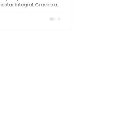
estar integral. Gracias a
 perfecto
 craneal, técnicas de
uero cabelludo, ayuda a
a tensión, mejorar el
lud capilar. Un ritual
ado para desconectar la
erpo desde la primera
INFORMACIÓN LEGAL
Aviso Legal
Política de Privacidad
Política de Cookies
Condiciones de Reserva