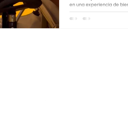
en una experiencia de bien
chocolate dubai ritual
cheque de regalo
El regalo
la combinación de masaje
relajación y cuidado del c
aliviar el estrés, reducir l
descanso y favorecer la sa
inspirado en Japón diseñ
mente y revitalizar el cu
sesión.
CONTACTO
WhatsApp: +34 632 11 61 58
:00
ciudadreal@japaneseheadspa.es
Calle de Toledo 19 (13003)
Ciudad Real