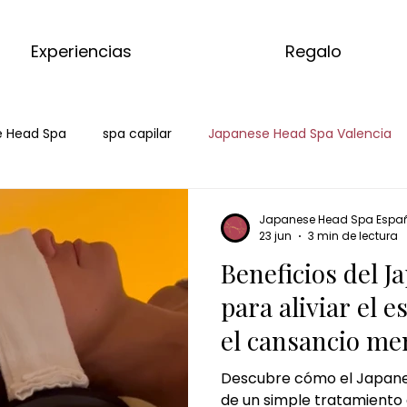
Experiencias
Regalo
 Head Spa
spa capilar
Japanese Head Spa Valencia
head spa ciudad real
hair spa ciudad real
spa ca
Japanese Head Spa Espa
23 jun
3 min de lectura
Beneficios del 
je de matcha
matcha massage
kyoto matcha ritual
para aliviar el e
el cansancio me
e jengibre
masaje corporal de jengibre
masaje de cho
Descubre cómo el Japane
de un simple tratamiento 