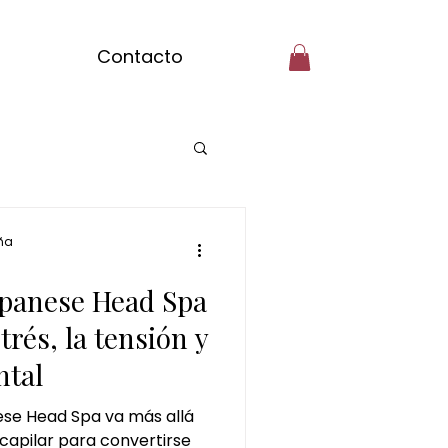
Contacto
pilar ciudad real
ña
Japanese Head Spa
masajes del mundo
strés, la tensión y
ntal
colate
se Head Spa va más allá
capilar para convertirse