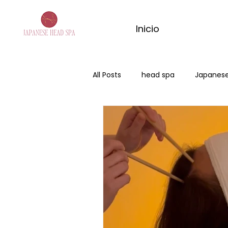
Inicio
All Posts
head spa
Japanese
Japanese Head Spa ciudad Real
masaje con matcha
masa
masaje de jengibre
ritual d