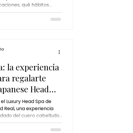
caciones, qué hábitos
 perfecto
uedad y por qué un Head
ión para mantener un
 lleno de brillo durante
ña
: la experiencia
ra regalarte
Japanese Head
 el Luxury Head Spa de
 Real, una experiencia
ado del cuero cabelludo,
ón. Conoce sus beneficios,
está recomendado y por qué