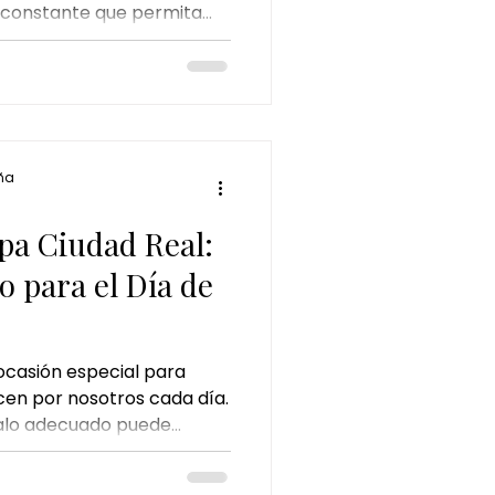
 constante que permita
escuchada y valorada
ña
pa Ciudad Real:
to para el Día de
 ocasión especial para
cen por nosotros cada día.
galo adecuado puede
o muchas veces el mejor
l, sino un momento de