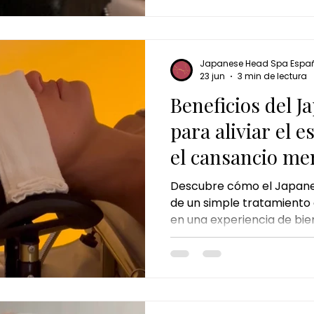
se ha convertido en uno d
bienestar más exclusivos
estrés diario.
Japanese Head Spa Espa
23 jun
3 min de lectura
Beneficios del 
para aliviar el e
el cansancio me
Descubre cómo el Japane
de un simple tratamiento 
en una experiencia de bien
la combinación de masaje
relajación y cuidado del c
aliviar el estrés, reducir l
descanso y favorecer la sa
inspirado en Japón diseñ