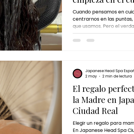
Cuando pensamos en cuida
centrarnos en las puntas, 
que usamos. Pero el verdad
empieza mucho antes: en e
ritmo del día a día, el est
productos capilares pueden
natural. Por eso, cada v
tratamientos como el spa 
una experiencia pensada p
Japanese Head Spa Espa
desde la raíz y regalars
2 may
2 min de lectura
El regalo perfec
la Madre en Jap
Ciudad Real
Elegir un regalo para mam
En Japanese Head Spa Ci