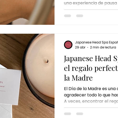
una experiencia de pausa
mamar sentirse cuidada, 
Japanese Head Spa Espa
29 abr
2 min de lectura
Japanese Head S
el regalo perfec
la Madre
El Día de la Madre es una
agradecer todo lo que ha
A veces, encontrar el re
parecer complicado, per
regalo no es algo materia