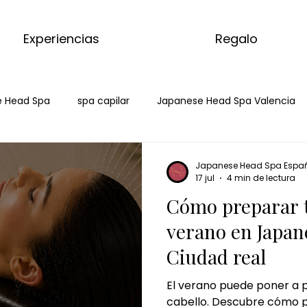
Experiencias
Regalo
 Head Spa
spa capilar
Japanese Head Spa Valencia
head spa ciudad real
hair spa ciudad real
spa ca
Japanese Head Spa Espa
17 jul
4 min de lectura
Cómo preparar t
je de matcha
matcha massage
kyoto matcha ritual
verano en Japan
Ciudad real
e jengibre
masaje corporal de jengibre
masaje de cho
El verano puede poner a p
cabello. Descubre cómo p