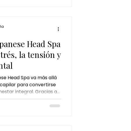
e los tratamientos de
 para desconectar del
ña
Japanese Head Spa
strés, la tensión y
ntal
se Head Spa va más allá
capilar para convertirse
estar integral. Gracias a
 craneal, técnicas de
uero cabelludo, ayuda a
a tensión, mejorar el
lud capilar. Un ritual
ado para desconectar la