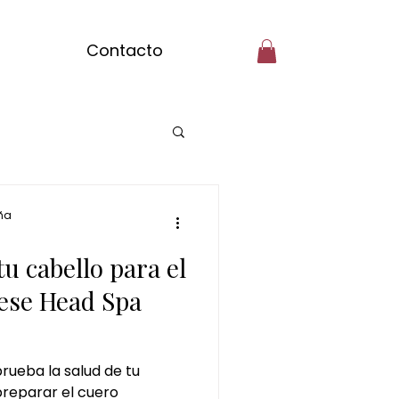
Contacto
pilar ciudad real
ña
u cabello para el
masajes del mundo
ese Head Spa
colate
rueba la salud de tu
reparar el cuero