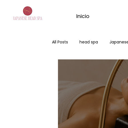
Inicio
All Posts
head spa
Japanese
Japanese Head Spa ciudad Real
masaje con matcha
masa
masaje de jengibre
ritual d