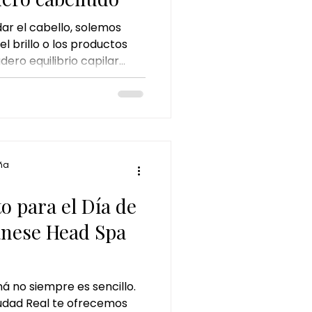
r el cabello, solemos
el brillo o los productos
ero equilibrio capilar
l cuero cabelludo. El
rés o el uso frecuente de
 alterar su equilibrio
ez más personas buscan
capilar en Ciudad Real ,
ara cuidar el cabello
ña
e un momento de
to para el Día de
anese Head Spa
á no siempre es sencillo.
udad Real te ofrecemos