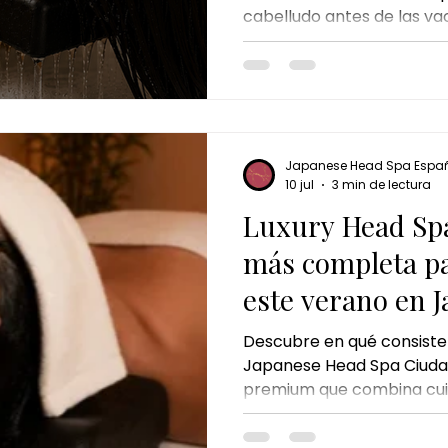
cabelludo antes de las va
chocolate dubai ritual
cheque de regalo
El regalo
ayudan a prevenir la seq
Spa es una excelente opc
cabello fuerte, hidratado y
toda la temporada.
Japanese Head Spa Espa
10 jul
3 min de lectura
Luxury Head Spa
más completa pa
este verano en 
Spa Ciudad Real
Descubre en qué consiste
Japanese Head Spa Ciudad
premium que combina cuid
masaje corporal y relajaci
qué incluye, para quién 