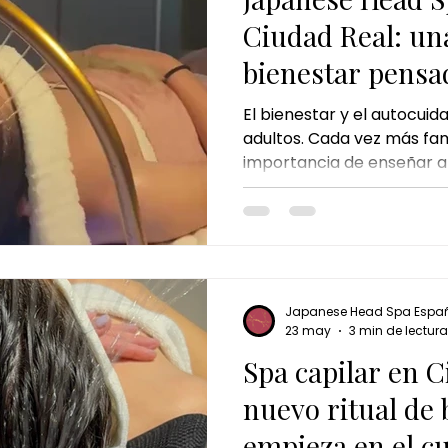
Ciudad Real: un
bienestar pensa
pequeños
El bienestar y el autocuid
adultos. Cada vez más fam
importancia de enseñar a
momentos de calma y cui
edades tempranas. El tr
Spa Kids en Ciudad Real 
para eso: ofrecer a los 
experiencia suave, relaja
necesidades. Un momento
Japanese Head Spa Espa
cuidado capilar se combi
23 may
3 min de lectura
tranquila y agradable. En
Spa capilar en C
nuevo ritual de 
empieza en el c