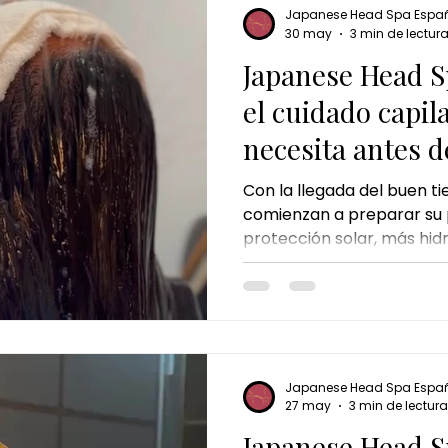
mente y revitalizar el cu
Japanese Head Spa Espa
sesión.
30 may
3 min de lectur
Japanese Head S
el cuidado capil
necesita antes d
Con la llegada del buen 
comienzan a preparar su p
protección solar, más hi
cambios en la rutina de cu
embargo, hay algo que a
desapercibido: el cabello
prepararse para esta temp
frecuentes, el calor o el 
capilares pueden alterar el
Japanese Head Spa Espa
cuero cabelludo y del cab
27 may
3 min de lectura
persona
Japanese Head S