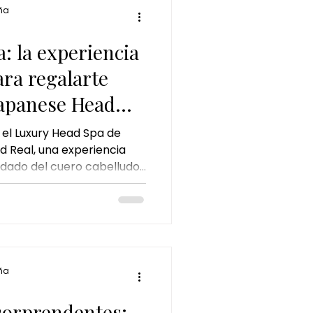
ña
: la experiencia
ra regalarte
Japanese Head
 el Luxury Head Spa de
 Real, una experiencia
ado del cuero cabelludo,
ón. Conoce sus beneficios,
está recomendado y por qué
e los tratamientos de
 para desconectar del
ña
 sorprendentes: