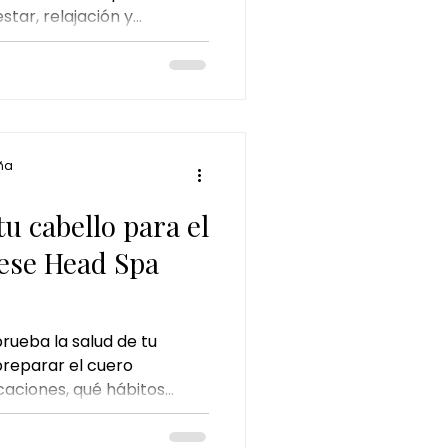
tar, relajación y
 perfecto
encia inolvidable.
ña
u cabello para el
ese Head Spa
rueba la salud de tu
reparar el cuero
caciones, qué hábitos
uedad y por qué un Head
ión para mantener un