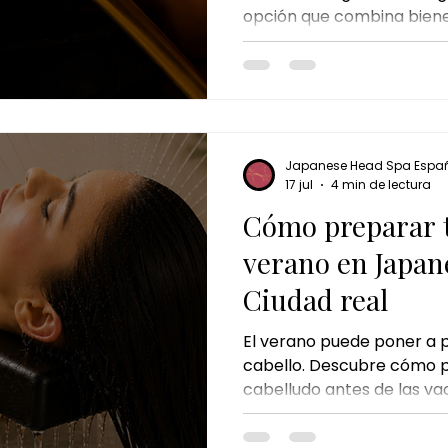
opción que combina bienes
chocolate dubai ritual
cheque de regalo
El regalo
autocuidado en una experi
Japanese Head Spa Espa
17 jul
4 min de lectura
Cómo preparar t
verano en Japan
Ciudad real
El verano puede poner a p
cabello. Descubre cómo p
cabelludo antes de las va
ayudan a prevenir la seq
Spa es una excelente opc