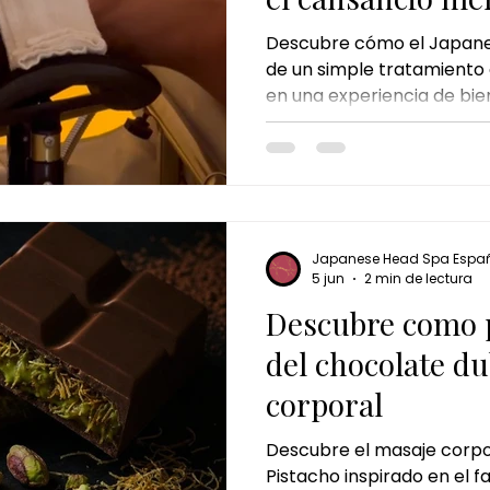
Descubre cómo el Japane
de un simple tratamiento 
en una experiencia de bien
la combinación de masaje
relajación y cuidado del c
aliviar el estrés, reducir l
descanso y favorecer la sa
inspirado en Japón diseñ
mente y revitalizar el cu
Japanese Head Spa Espa
sesión.
5 jun
2 min de lectura
Descubre como p
del chocolate du
corporal
Descubre el masaje corpo
Pistacho inspirado en el 