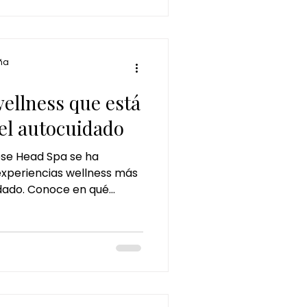
 lleno de brillo durante
ña
ellness que está
el autocuidado
se Head Spa se ha
experiencias wellness más
dado. Conoce en qué
s, sus beneficios para la
 el bienestar integral, y
darte a relajarte,
evitalizar tu cabello y tu