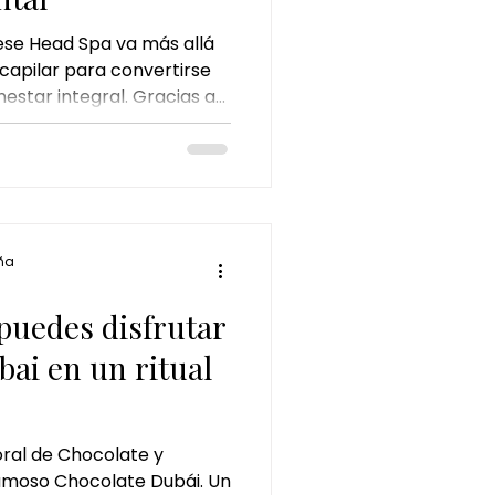
se Head Spa va más allá
capilar para convertirse
estar integral. Gracias a
 craneal, técnicas de
uero cabelludo, ayuda a
a tensión, mejorar el
lud capilar. Un ritual
ado para desconectar la
erpo desde la primera
ña
uedes disfrutar
bai en un ritual
ral de Chocolate y
famoso Chocolate Dubái. Un