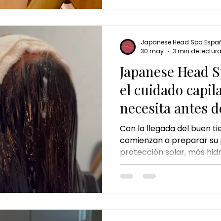
japoneses, ofrece una exp
combina masaje craneal, 
técnicas de relajación par
mente.
Japanese Head Spa Espa
30 may
3 min de lectur
Japanese Head S
el cuidado capil
necesita antes d
Con la llegada del buen 
comienzan a preparar su p
protección solar, más hi
cambios en la rutina de cu
embargo, hay algo que a
desapercibido: el cabello
prepararse para esta temp
frecuentes, el calor o el 