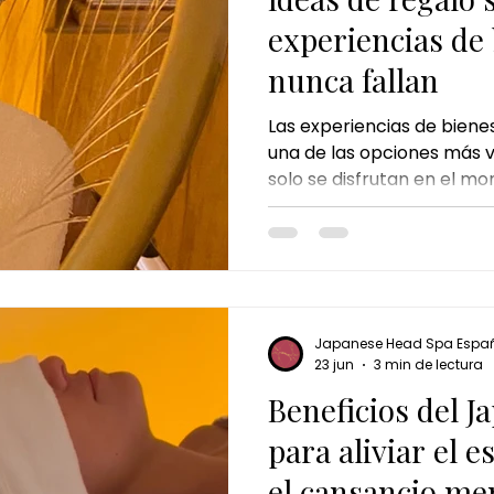
experiencias de
nunca fallan
Las experiencias de biene
una de las opciones más v
solo se disfrutan en el mo
recuerdan por cómo te hacen sentir.
Japanese Head Spa desta
experiencias más complet
Japanese Head Spa Espa
23 jun
3 min de lectura
Beneficios del 
para aliviar el e
el cansancio me