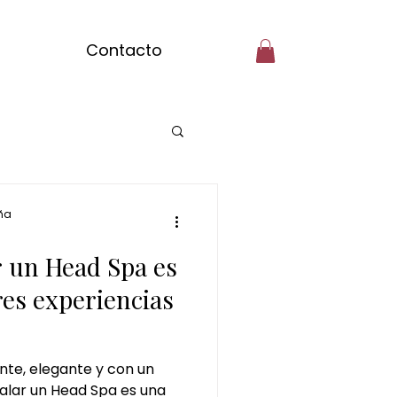
Contacto
pilar ciudad real
ña
r un Head Spa es
masajes del mundo
res experiencias
colate
ente, elegante y con un
galar un Head Spa es una