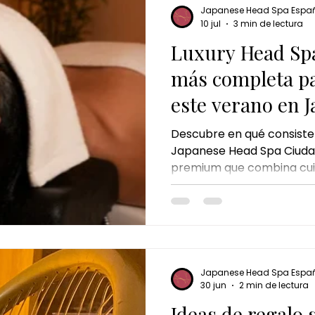
Japanese Head Spa Espa
10 jul
3 min de lectura
Luxury Head Spa
más completa pa
este verano en 
Spa Ciudad Real
Descubre en qué consiste
Japanese Head Spa Ciudad
premium que combina cuid
masaje corporal y relajaci
qué incluye, para quién 
se ha convertido en uno d
bienestar más exclusivos
estrés diario.
Japanese Head Spa Espa
30 jun
2 min de lectura
Ideas de regalo