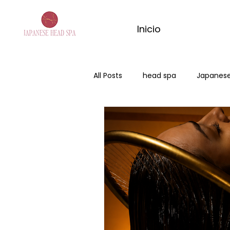
Inicio
All Posts
head spa
Japanese
Japanese Head Spa ciudad Real
masaje con matcha
masa
masaje de jengibre
ritual d