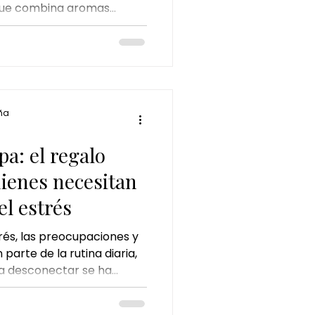
o que combina aromas
rofunda e hidratación para
tar única.
ña
a: el regalo
uienes necesitan
l estrés
rés, las preocupaciones y
parte de la rutina diaria,
a desconectar se ha
dad. El Japanese Head Spa,
les rituales de bienestar