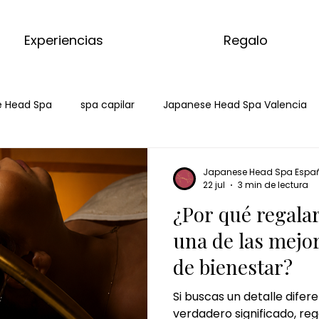
Experiencias
Regalo
 Head Spa
spa capilar
Japanese Head Spa Valencia
head spa ciudad real
hair spa ciudad real
spa ca
Japanese Head Spa Espa
22 jul
3 min de lectura
¿Por qué regala
je de matcha
matcha massage
kyoto matcha ritual
una de las mejo
de bienestar?
e jengibre
masaje corporal de jengibre
masaje de cho
Si buscas un detalle difer
verdadero significado, re