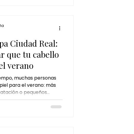
eriencia única que
cuidado capilar profundo y
a equilibrar cuerpo y
ña
a
pa Ciudad Real:
ar que tu cabello
el verano
tiempo, muchas personas
iel para el verano: más
dratación o pequeños
idado personal. Sin
 menudo pasa
 también necesita
orada. El sol, los baños
uso continuo de productos