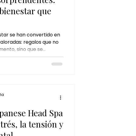
 bienestar que
star se han convertido en
aloradas: regalos que no
mento, sino que se
 Entre ellas, el
ca como una de las
as y sorprendentes.
ña
Japanese Head Spa
strés, la tensión y
ntal