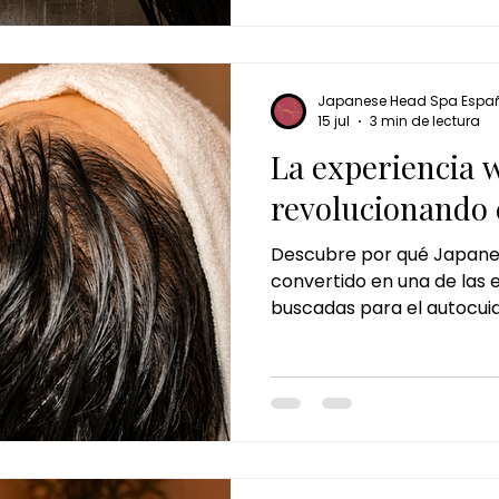
cabello fuerte, hidratado y
toda la temporada.
Japanese Head Spa Espa
15 jul
3 min de lectura
La experiencia w
revolucionando 
Descubre por qué Japane
convertido en una de las 
buscadas para el autocui
consiste este ritual japoné
salud del cuero cabelludo y
cómo una sesión puede ayu
desconectar del estrés y r
mente.