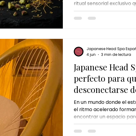
ritual sensorial exclusiv
irresistibles, relajación p
una experiencia de bienes
Japanese Head Spa Espa
4 jun
3 min de lectura
Japanese Head Sp
perfecto para q
desconectarse de
En un mundo donde el est
el ritmo acelerado forman 
encontrar un espacio par
convertido en una necesi
inspirado en los tradiciona