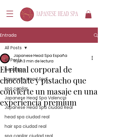
Entrada
All Posts
Japanese Head Spa España
All Posts
11 jun
3 min de lectura
El ritual corporal de
head spa
chocolate y pistacho que
Japanese Head Spa
spa capilar
convierte un masaje en una
Japanese Head Spa Valencia
experiencia premium
Japanese Head Spa ciudad Real
head spa ciudad real
hair spa ciudad real
spa capilar ciudad real