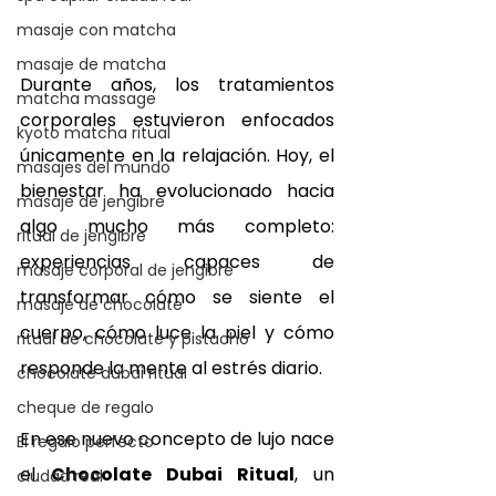
masaje con matcha
masaje de matcha
Durante años, los tratamientos 
matcha massage
corporales estuvieron enfocados 
kyoto matcha ritual
únicamente en la relajación. Hoy, el 
masajes del mundo
bienestar ha evolucionado hacia 
masaje de jengibre
algo mucho más completo: 
ritual de jengibre
experiencias capaces de 
masaje corporal de jengibre
transformar cómo se siente el 
masaje de chocolate
cuerpo, cómo luce la piel y cómo 
ritual de chocolate y pistacho
responde la mente al estrés diario.
chocolate dubai ritual
cheque de regalo
En ese nuevo concepto de lujo nace 
El regalo perfecto
el 
Chocolate Dubai Ritual
, un 
ciudad real